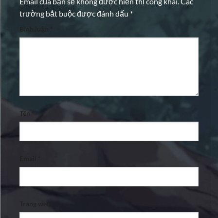
Email của bạn sẽ không được hiển thị công khai.
Các
trường bắt buộc được đánh dấu
*
Bình luận
*
Tên
*
Email
*
Trang web