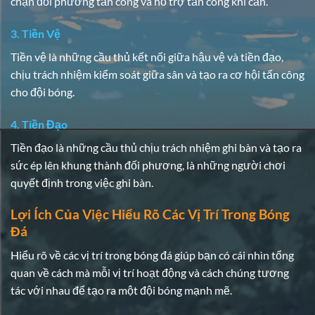
chặn đối phương tấn công và hỗ trợ tấn công khi cần.
3. Tiền Vệ
Tiền vệ là những cầu thủ kết nối giữa hậu vệ và tiền đạo,
chịu trách nhiệm kiểm soát giữa sân và tạo ra cơ hội tấn công
cho đội bóng.
4. Tiền Đạo
Tiền đạo là những cầu thủ chịu trách nhiệm ghi bàn và tạo ra
sức ép lên khung thành đối phương, là những người chơi
quyết định trong việc ghi bàn.
Lợi Ích Của Việc Hiểu Rõ Các Vị Trí Trong Bóng
Đá
Hiểu rõ về các vị trí trong bóng đá giúp bạn có cái nhìn tổng
quan về cách mà mỗi vị trí hoạt động và cách chúng tương
tác với nhau để tạo ra một đội bóng mạnh mẽ.