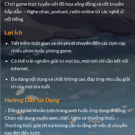
Chơi game trực tuyến với đồ họa sống động và cốt truyện
hấp dẫn. – Nghe nhạc, podcast, radio online từ các nghệ sĩ
nổi tiếng.
Lợi Ích
Tiết kiệm thời gian và chi phí di chuyển đến các cụm rạp
chiếu phim hoặc phòng game.
Có thể trải nghiệm giải trí mọi lúc, mọi nơi chỉ cần kết nối
internet.
Đa dạng nội dung và chất lượng cao, đáp ứng nhu cầu giải
trí của mọi lứa tuổi.
Hướng Dẫn Sử Dụng
– Đăng ký tài khoản trên trang web hoặc ứng dụng di động. –
Chọn nội dung muốn xem, chơi, nghe và thưởng thức. –
Thưởng thức giải trí mà không cần lo lắng về việc di chuyển
hay đợi đến lượt.