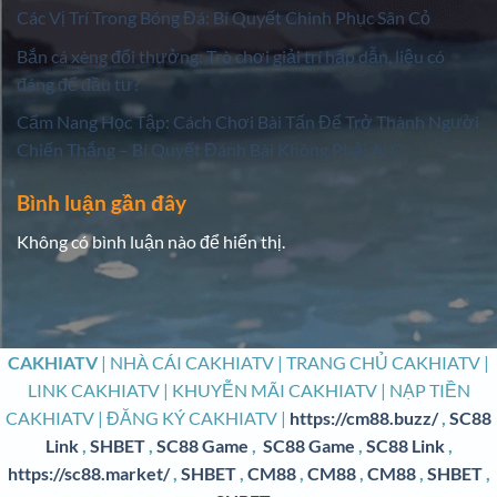
Các Vị Trí Trong Bóng Đá: Bí Quyết Chinh Phục Sân Cỏ
Bắn cá xèng đổi thưởng: Trò chơi giải trí hấp dẫn, liệu có
đáng để đầu tư?
Cẩm Nang Học Tập: Cách Chơi Bài Tấn Để Trở Thành Người
Chiến Thắng – Bí Quyết Đánh Bài Không Phải Ai C
Bình luận gần đây
Không có bình luận nào để hiển thị.
CAKHIATV
| NHÀ CÁI CAKHIATV | TRANG CHỦ CAKHIATV |
LINK CAKHIATV | KHUYỄN MÃI CAKHIATV | NẠP TIỀN
CAKHIATV | ĐĂNG KÝ CAKHIATV |
https://cm88.buzz/
,
SC88
Link
,
SHBET
,
SC88 Game
,
SC88 Game
,
SC88 Link
,
https://sc88.market/
,
SHBET
,
CM88
,
CM88
,
CM88
,
SHBET
,