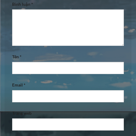
Bình luận
*
Tên
*
Email
*
Trang web