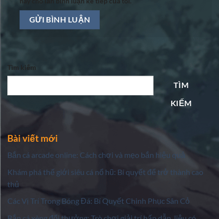
này cho lần bình luận kế tiếp của tôi.
Tìm kiếm
TÌM
KIẾM
Bài viết mới
Bắn cá arcade online: Cách chơi và mẹo bắn hiệu quả
Khám phá thế giới siêu cá nổ hũ: Bí quyết để trở thành cao
thủ
Các Vị Trí Trong Bóng Đá: Bí Quyết Chinh Phục Sân Cỏ
Bắn cá xèng đổi thưởng: Trò chơi giải trí hấp dẫn, liệu có