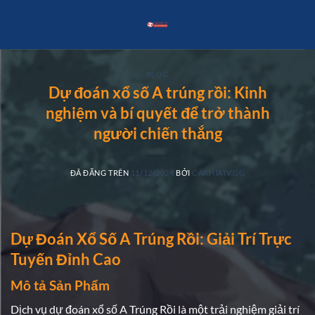
Chuyển
đến
nội
dung
BLOG
Dự đoán xổ số A trúng rồi: Kinh
nghiệm và bí quyết để trở thành
người chiến thắng
ĐÃ ĐĂNG TRÊN
11/12/2024
BỞI
CAKHIATV.GG
Dự Đoán Xổ Số A Trúng Rồi: Giải Trí Trực
Tuyến Đỉnh Cao
Mô tả Sản Phẩm
Dịch vụ dự đoán xổ số A Trúng Rồi là một trải nghiệm giải trí