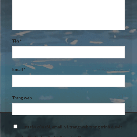
Tên
*
Email
*
Trang web
Lưu tên của tôi, email, và trang web trong trình duyệt