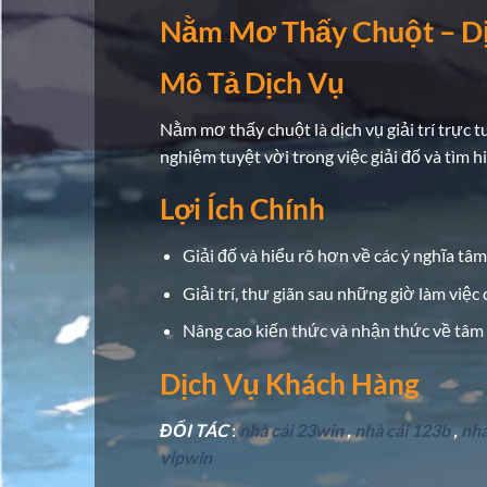
Nằm Mơ Thấy Chuột – Dịc
Mô Tả Dịch Vụ
Nằm mơ thấy chuột là dịch vụ giải trí trực
nghiệm tuyệt vời trong việc giải đố và tìm h
Lợi Ích Chính
Giải đố và hiểu rõ hơn về các ý nghĩa tâm
Giải trí, thư giãn sau những giờ làm việc
Nâng cao kiến thức và nhận thức về tâm l
Dịch Vụ Khách Hàng
ĐỐI TÁC
:
nhà cái 23win
,
nhà cái 123b
,
nhà
vipwin