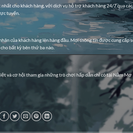
 nhất cho khách hàng, với dịch vụ hỗ trợ khách hàng 24/7 qua các
rực tuyến.
 nhân của khách hàng lên hàng đầu. Mọi thông tin được cung cấp s
 cho bất kỳ bên thứ ba nào.
ệt và cơ hội tham gia những trò chơi hấp dẫn chỉ có tại Nằm Mơ