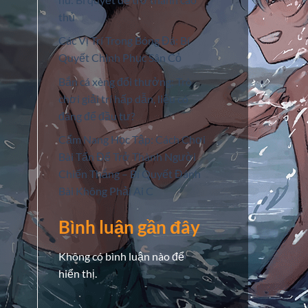
thủ
Các Vị Trí Trong Bóng Đá: Bí
Quyết Chinh Phục Sân Cỏ
Bắn cá xèng đổi thưởng: Trò
chơi giải trí hấp dẫn, liệu có
đáng để đầu tư?
Cẩm Nang Học Tập: Cách Chơi
Bài Tấn Để Trở Thành Người
Chiến Thắng – Bí Quyết Đánh
Bài Không Phải Ai C
Bình luận gần đây
Không có bình luận nào để
hiển thị.